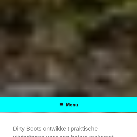
DIRTY BOOTS
Practical inventions for a better tomorrow
Menu
Dirty Boots ontwikkelt praktische