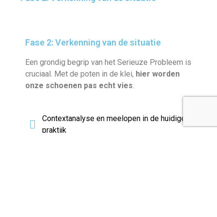
Fase 2: Verkenning van de situatie
Een grondig begrip van het Serieuze Probleem is
cruciaal. Met de poten in de klei,
hier worden
onze schoenen pas echt vies
.
Contextanalyse en meelopen in de huidige
praktijk
Relevante stakeholders betrekken (en
inspireren!)
Kansen voor het ondernemingsplan
onderzoeken
Aannames testen, bijv met Minimum
Werkbare Producten