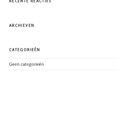
RECENTE REACTIES
ARCHIEVEN
CATEGORIEËN
Geen categorieën
META
Inloggen
Berichten feed
Reacties feed